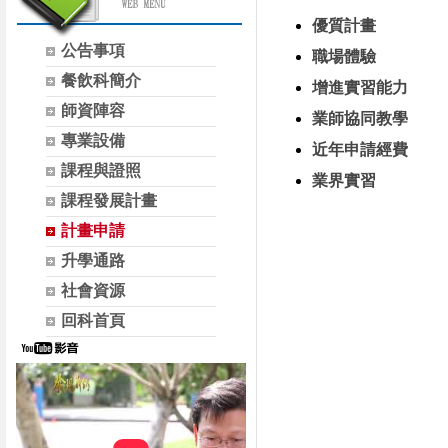
優質計畫
公告事項
職場體驗
餐飲科簡介
增進實習能力
師資陣容
業師協同教學
專業設備
近年申請經費
課程與證照
業界實習
課程發展計畫
計畫申請
升學通路
社會資源
回科首頁