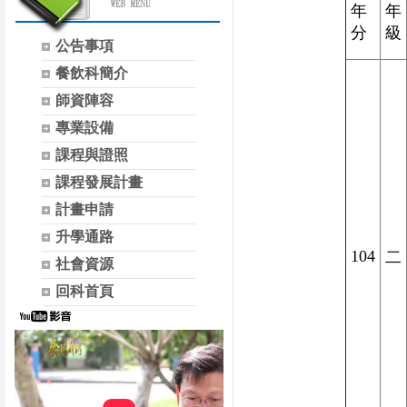
年
年
分
級
公告事項
餐飲科簡介
師資陣容
專業設備
課程與證照
課程發展計畫
計畫申請
升學通路
104
二
社會資源
回科首頁