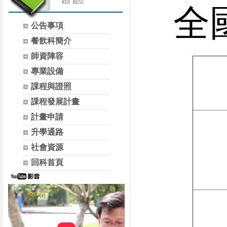
全
公告事項
餐飲科簡介
師資陣容
專業設備
課程與證照
課程發展計畫
計畫申請
升學通路
社會資源
回科首頁