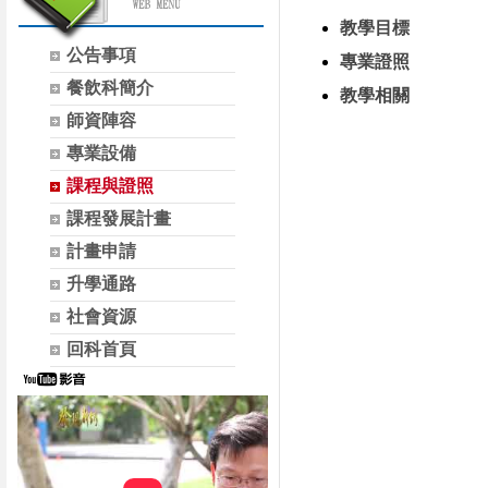
教學目標
公告事項
專業證照
餐飲科簡介
教學相關
師資陣容
專業設備
課程與證照
課程發展計畫
計畫申請
升學通路
社會資源
回科首頁