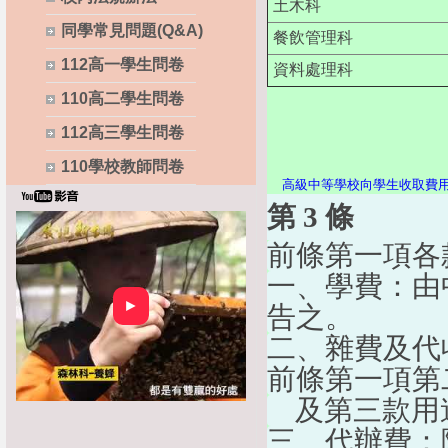
土木科
同學常見問題(Q&A)
餐飲管理科
112高一學生問卷
資料處理科
110高二學生問卷
112高三學生問卷
110學校教師問卷
高級中等學校向學生收取費
第 3 條
前條第一項各
一、學費：由
►
告之。
二、雜費及代
前條第一項第
    及第三
三、代辦費：