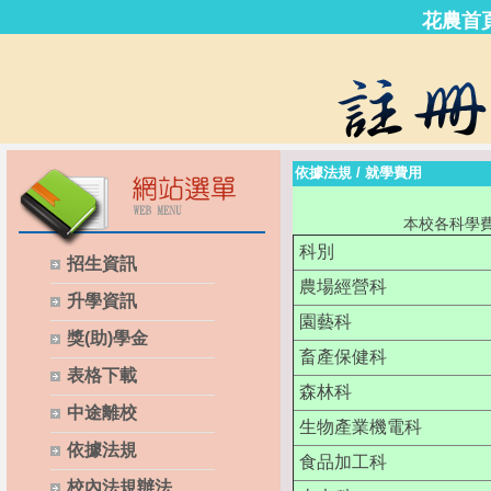
花農首
依據法規
/
就學費用
本校各科學
科別
招生資訊
農場經營科
升學資訊
園藝科
獎(助)學金
畜產保健科
表格下載
森林科
中途離校
生物產業機電科
依據法規
食品加工科
校內法規辦法