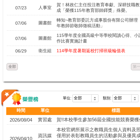
賀！林政仁主任投注教育奉獻、深耕技職教
人事室
07/23
恭喜三農張宥萱
成「榮獲115年教育部師鐸獎」殊榮。
轉知~教育部委託方成事股份有限公司辦理「
恭喜三林方柏堯 
圖書館
07/06
年教師節敬師徵稿活動」
恭喜三園蕭秉軒
115學年度全國高級中等學校閱讀心得、小
圖書館
07/06
作比賽實施計畫
恭喜三林李安政 
衛生組
114學年度暑期返校打掃班級輪值表
06/29
恭喜三林何鈺森 國立宜
全部
第
恭喜三畜蔣昀祐 國立宜
單位:
類別:
時間
單位
標題
實習處
賀!!本校學生參加56屆全國技能競賽榮
2026/08/04
本校官網所展示之教職員生個人資料及
資訊媒
僅用於表彰教職員生的活動參與及優異
2026/04/10