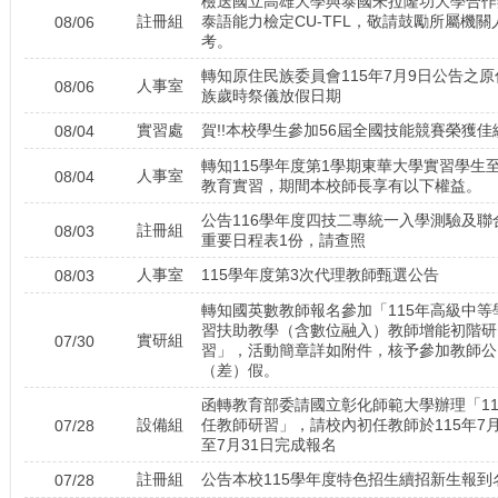
檢送國立高雄大學與泰國朱拉隆功大學合作
註冊組
泰語能力檢定CU-TFL，敬請鼓勵所屬機關
08/06
恭喜三畜張延羽 國立
考。
轉知原住民族委員會115年7月9日公告之原
恭喜三農林唐薑 國立屏
人事室
08/06
族歲時祭儀放假日期
恭喜三林林哲靖 國
實習處
賀!!本校學生參加56屆全國技能競賽榮獲佳
08/04
轉知115學年度第1學期東華大學實習學生
恭喜三畜池瑋宸 國
人事室
08/04
教育實習，期間本校師長享有以下權益。
恭喜三資汪鈺錡 
公告116學年度四技二專統一入學測驗及聯
註冊組
08/03
重要日程表1份，請查照
恭喜三土葳浪‧阿萣 國立
人事室
115學年度第3次代理教師甄選公告
08/03
恭喜三土張祐宸 國立臺
轉知國英數教師報名參加「115年高級中等
習扶助教學（含數位融入）教師增能初階研
實研組
07/30
習」，活動簡章詳如附件，核予參加教師公
恭喜三土程志軒 國立
（差）假。
恭喜三土古正浩 國立
函轉教育部委請國立彰化師範大學辦理「11
設備組
任教師研習」，請校內初任教師於115年7月
07/28
恭喜三餐王欣芸 國立
至7月31日完成報名
註冊組
公告本校115學年度特色招生續招新生報到
07/28
恭喜三農孫鎮 