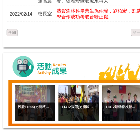
蓮高農
餐、張雅玲錄取虎尾科大
恭賀森林科畢業生孫仲瑋，劉柏宏，劉
校長室
2022/02/14
學合作成功考取台糖正職.
全部
第