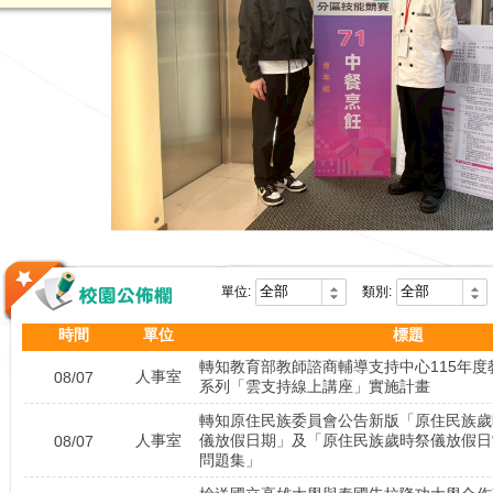
恭喜三餐趙沛文
恭喜 三品智謝孟
恭喜三林楊秉宥 國立
恭喜 丘家銘 
恭喜 三土許宸瑀 國
恭喜三 余采蓁
恭喜三 吳心慈
單位:
類別:
恭喜三 謝嘉錦
時間
單位
標題
恭喜三農 彭博偉 國
轉知教育部教師諮商輔導支持中心115年度
人事室
08/07
系列「雲支持線上講座」實施計畫
恭喜三農 范姜永翔 國
轉知原住民族委員會公告新版「原住民族歲
人事室
儀放假日期」及「原住民族歲時祭儀放假日
08/07
恭喜三土林明緯 市立台
問題集」
恭喜三土莊約瑟 市立台