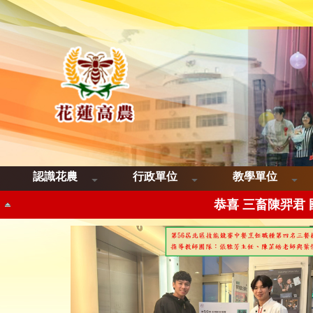
恭喜三品智歐帝
恭喜三畜呂香慈 
認識花農
行政單位
教學單位
恭喜 三畜陳羿君
恭喜 三畜楊彭筱惠 國立
恭喜 三餐許瀞云Malay
恭喜三餐陳靖安