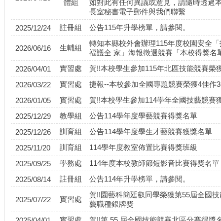
體組
如對此有任何異議或意見，請隨時透過
長室秘書電子郵件與我們聯繫
註冊組
公告115年升學榜單，請參閱。
2025/12/24
轉知本縣校外會辦理115年度校園安全
生輔組
2026/06/16
福護全 家」海報徵選競賽「本校得獎名
實習處
賀!!本校學生參加115年北區技能競賽榮
2026/04/01
實習處
捷報--本校參加全國專題競賽榮獲4佳作
2026/03/22
實習處
賀!!本校學生參加114學年全國技藝競賽
2026/01/05
教學組
公告114學年度學藝競賽得獎名單
2025/12/29
訓育組
公告114學年度學生才藝競賽獲獎名單
2025/12/26
訓育組
114學年度教室佈置比賽得獎班級
2025/11/20
學務處
114年度本校教師節短影音比賽得獎名單
2025/09/25
註冊組
公告114年升學榜單，請參閱。
2025/08/14
賀!!園藝科簡廷叡同學榮獲第55屆全國
實習處
2025/07/22
藝職種銀牌獎
實習處
賀!!第 55 屆全國技能競賽北區分賽得獎
2025/04/01