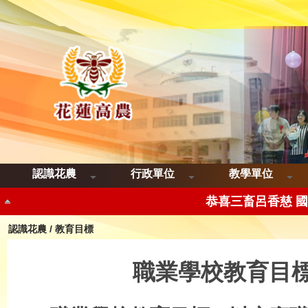
恭喜三品智歐帝
恭喜三畜呂香慈 
認識花農
行政單位
教學單位
恭喜 三畜陳羿君
恭喜 三畜楊彭筱惠 國立
認識花農
/
教育目標
恭喜 三餐許瀞云Malay
職業學校教育目
恭喜三餐陳靖安