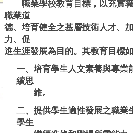
恭喜三餐趙沛文
職業學校教育目標，以充實職
恭喜 三品智謝孟
職業道
恭喜三林楊秉宥 國立
德、培育健全之基層技術人才、
恭喜 丘家銘 
力、促
恭喜 三土許宸瑀 國
進生涯發展為目的。其教育目標
恭喜三 余采蓁
一、培育學生人文素養與專業
恭喜三 吳心慈
續思
恭喜三 謝嘉錦
維。
恭喜三農 彭博偉 國
恭喜三農 范姜永翔 國
二、提供學生適性發展之職業
恭喜三土林明緯 市立台
學生
恭喜三土莊約瑟 市立台