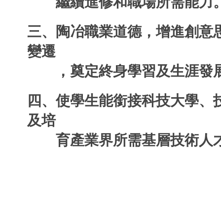
繼續進修和職場所需能力
恭喜三畜張延羽 國立
三、陶冶職業道德，增進創意
恭喜三農林唐薑 國立屏
變遷
恭喜三林林哲靖 國
，奠定終身學習及生涯發
恭喜三畜池瑋宸 國
恭喜三資汪鈺錡 
四、使學生能銜接科技大學、
恭喜三土葳浪‧阿萣 國立
及培
恭喜三土張祐宸 國立臺
育產業界所需基層技術人
恭喜三土程志軒 國立
恭喜三土古正浩 國立
恭喜三餐王欣芸 國立
恭喜三農孫鎮 