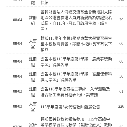
處
佳績
函轉財團法人海峽交流基金會新增對大陸
註冊
地區公證書驗證人員周新晏所為驗證簽名
08/04
29
組
式樣，自115年7月15日啟用生效，請查
照。
轉知115學年度第1學期東華大學實習學生
人事
08/04
60
至本校教育實習，期間本校師長享有以下
室
權益。
註冊
公告本校115學年度第1學期「農業群獎助
08/04
68
組
學金」得獎名單
註冊
公告本校115學年度第1學期「畜產保健科
08/04
50
組
獎助學金」得獎名單
註冊
公告116學年度四技二專統一入學測驗及
08/03
61
組
聯合招生重要日程表1份，請查照
人事
08/03
226
115學年度第3次代理教師甄選公告
室
轉知國英數教師報名參加「115年高級中
實研
等學校學習扶助教學（含數位融入）教師