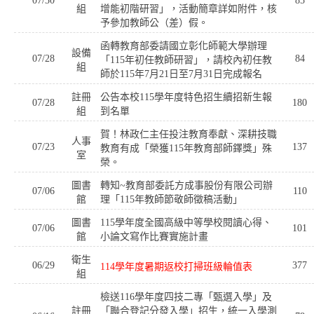
07/30
85
組
增能初階研習」，活動簡章詳如附件，核
予參加教師公（差）假。
函轉教育部委請國立彰化師範大學辦理
設備
07/28
84
「115年初任教師研習」，請校內初任教
組
師於115年7月21日至7月31日完成報名
註冊
公告本校115學年度特色招生續招新生報
07/28
180
組
到名單
賀！林政仁主任投注教育奉獻、深耕技職
人事
07/23
137
教育有成「榮獲115年教育部師鐸獎」殊
室
榮。
圖書
轉知~教育部委託方成事股份有限公司辦
07/06
110
館
理「115年教師節敬師徵稿活動」
圖書
115學年度全國高級中等學校閱讀心得、
07/06
101
館
小論文寫作比賽實施計畫
衛生
06/29
377
114學年度暑期返校打掃班級輪值表
組
檢送116學年度四技二專「甄選入學」及
註冊
「聯合登記分發入學」招生，統一入學測