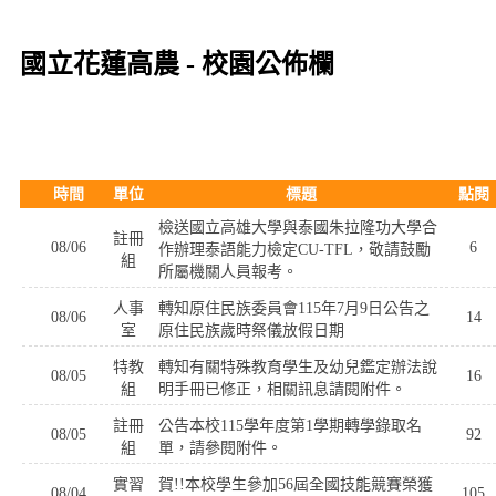
國立花蓮高農 - 校園公佈欄
時間
單位
標題
點閱
檢送國立高雄大學與泰國朱拉隆功大學合
註冊
08/06
6
作辦理泰語能力檢定CU-TFL，敬請鼓勵
組
所屬機關人員報考。
人事
轉知原住民族委員會115年7月9日公告之
08/06
14
室
原住民族歲時祭儀放假日期
特教
轉知有關特殊教育學生及幼兒鑑定辦法說
08/05
16
組
明手冊已修正，相關訊息請閱附件。
註冊
公告本校115學年度第1學期轉學錄取名
08/05
92
組
單，請參閱附件。
實習
賀!!本校學生參加56屆全國技能競賽榮獲
08/04
105