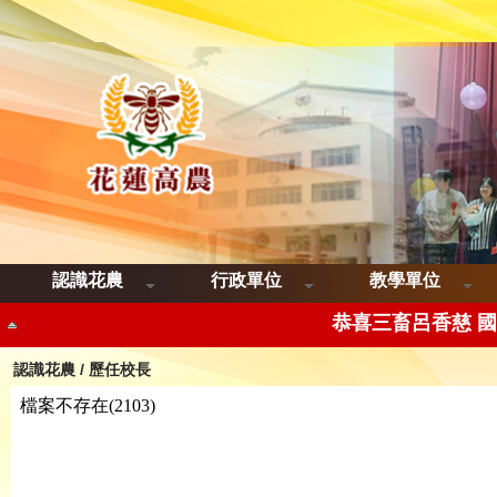
恭喜三品智歐帝
恭喜三畜呂香慈 
認識花農
行政單位
教學單位
恭喜 三畜陳羿君
恭喜 三畜楊彭筱惠 國立
認識花農
/
歷任校長
恭喜 三餐許瀞云Malay
恭喜三餐陳靖安