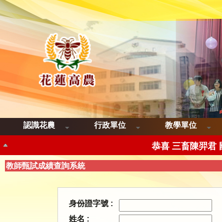
恭喜三品智歐帝
恭喜三畜呂香慈 
認識花農
行政單位
教學單位
恭喜 三畜陳羿君
恭喜 三畜楊彭筱惠 國立
教師甄試成績查詢系統
恭喜 三餐許瀞云Malay
恭喜三餐陳靖安