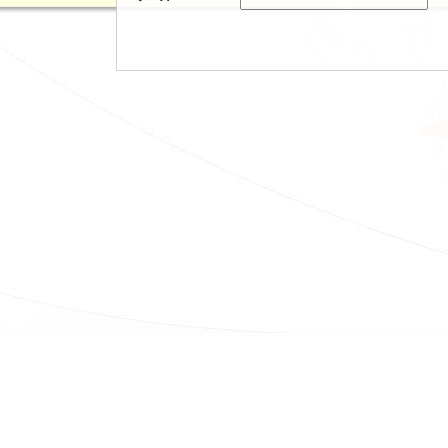
恭喜三餐趙沛文
恭喜 三品智謝孟
恭喜三林楊秉宥 國立
恭喜 丘家銘 
恭喜 三土許宸瑀 國
恭喜三 余采蓁
恭喜三 吳心慈
恭喜三 謝嘉錦
恭喜三農 彭博偉 國
恭喜三農 范姜永翔 國
恭喜三土林明緯 市立台
恭喜三土莊約瑟 市立台