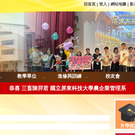
回首頁
登入
網站地圖
影
|
|
|
恭喜三品智歐帝 國立臺東專科學校食品科技科
恭喜三畜呂香慈 國立高雄科技大學海洋生物技術系
教學單位
進修與訓練
校友會
恭喜 三畜陳羿君 國立屏東科技大學農企業管理系
 三畜楊彭筱惠 國立屏東科技大學生物科技系&動物科學與
喜 三餐許瀞云MalayAling 國立高雄科技大學海洋休閒管
恭喜三餐陳靖安 國立高雄餐旅大學餐飲管理系