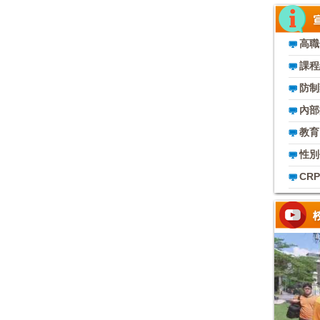
高職
課程
防制
內部
教育
性別
CR