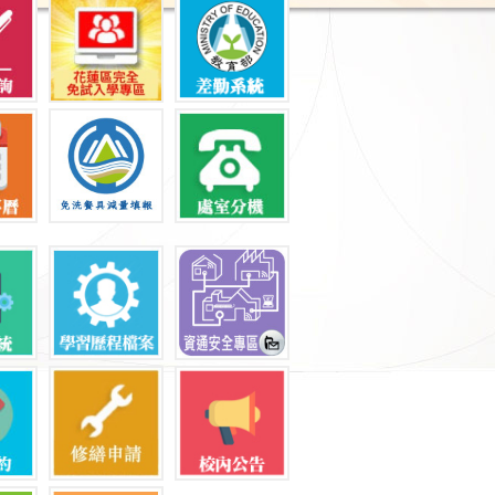
系
程
學程
組
組