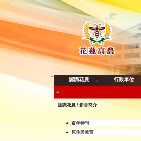
:::
認識花農
行政單位
恭喜
認識花農
/
影音簡介
恭
百年特刊
原住民教育