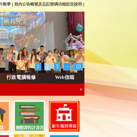
片教學
校內公告帳號及忘記密碼功能設定說明
|
|
1
2
3
‧‧‧
10
行政電腦報修
Web信箱
畜產系
理系