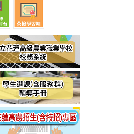
組
學程
球組
組
班