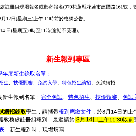
註冊組現場報名或郵寄報名(970花蓮縣花蓮市建國路161號，
8月12日(星期三)上午 11時前於校網公告
。
 14 日(星期五)9時至11時(逾期不受理)
。
新生報到專區
15學年度新生錄取名單：
招生
、
技優甄審
、
免試入學
、
特色招生續招
、免試續招
學年度新生報到名單：
完全免試
、
特色招生
、
技優甄審
、
免試
試續招
錄取
學生，請攜帶
報到應繳文件
，於8月14日的上午9
8
月14日
樓教務處註冊組
報到。最遲請於
上午11:30以前
表
：新生報到時，現場填寫