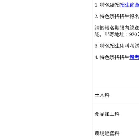
1.
特色續招
招生簡
2.
特色續招招生
報
請於報名期限內親送或
認。郵寄地址：
97
3. 特色招生
術科考
4.
特色續招招生
報
土木科
食品加工科
農場經營科