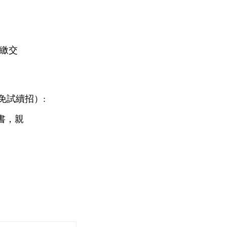
)繳交
免試
續招
）:
書，親