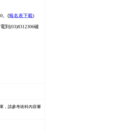
30。
(
報名表下載
)
3)8312306確
庫，請參考術科內容審