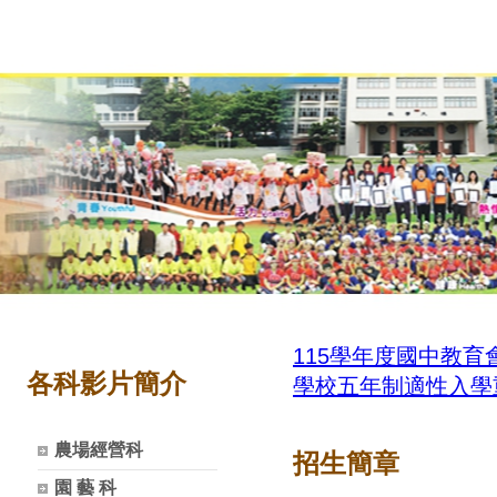
115學年度國中教
各科影片簡介
學校五年制適性入學
農場經營科
招生簡章
園 藝 科