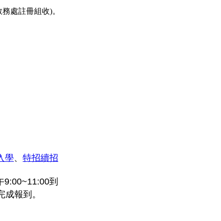
教務處註冊組收)。
入學
、
特招續招
:00~11:00到
完成報到。