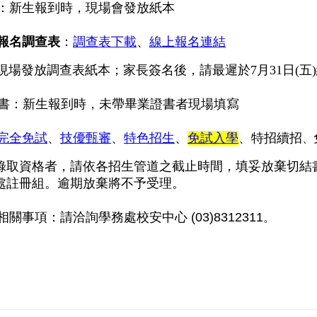
：新生報到時，現場會發放紙本
報名調查表
：
調查表下載
、
線上報名連結
場發放調查表紙本；家長簽名後，請最遲於7月31日(五
書：新生報到時，未帶畢業證書者現場填寫
完全免試
、
技優甄審
、
特色招生
、
免試入學
、
特招續招
、
取資格者，請依各招生管道之截止時間，填妥放棄切結
註冊組。逾期放棄將不予受理。
住宿相關事項：請洽詢學務處校安中心
(03)8312311
。