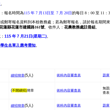
章
。
名
：報名時間為
115 年 7 月13日至 7 月 20日
的每日 8：00 至 11：
郵寄報名資料到本校教務處；若為郵寄報名，請於報名期間來電到(0
0 花蓮縣花蓮市建國路161號
、收件人：
花農教務處註冊組
。
試：
115 年 7 月21日(星期二)
。
考學生名單
及
應考需知
。
(5人)
術科內容審查表
題庫
續招
簡章
無題
(
不開續招)
簡章
術科內容審查表
查表
(5人)
術科內容審查表
題庫
續招簡章