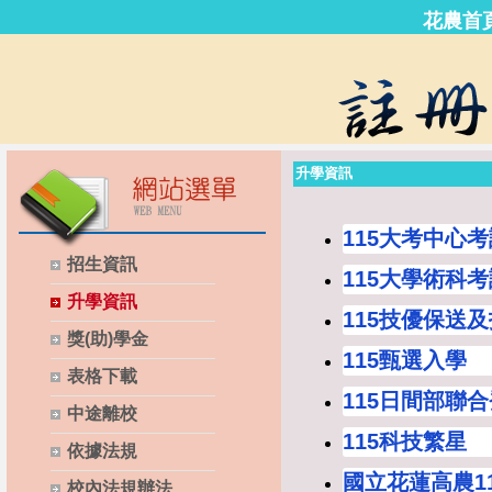
花農首
升學資訊
115大考中心
招生資訊
115大學術科
升學資訊
115技優保送
獎(助)學金
115甄選入學
表格下載
115日間部聯
中途離校
115科技繁星
依據法規
國立花蓮高農1
校內法規辦法