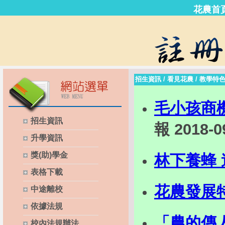
花農首
招生資訊
/
看見花農
/
教學特
毛小孩商
招生資訊
報 2018-0
升學資訊
獎(助)學金
林下養蜂
表格下載
花農發展
中途離校
依據法規
「農的傳
校內法規辦法