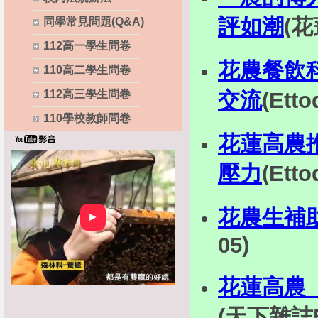
評如潮
(花
同學常見問題(Q&A)
112高一學生問卷
花農餐飲
110高二學生問卷
交流
(Etto
112高三學生問卷
110學校教師問卷
花蓮高農
壓力
(Etto
花農生補
►
05)
花蓮高農
(天下雜誌58