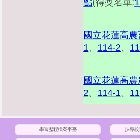
點
(得獎名單:
1
國立花蓮高農
1
、
114-2
、
11
國立花蓮高農
2
、
114-1
、
11
學習歷程檔案平臺
技專校