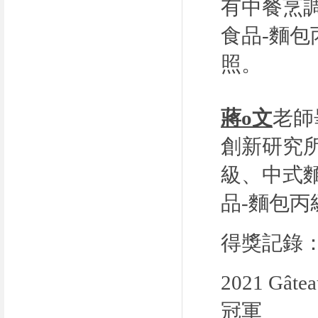
有中餐烹
食品
-
麵包
照。
蔣o文
老師
創新研究
級、
中式
品
-
麵包丙
得獎記錄
2021 G
冠軍