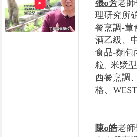
張o芳
老師
►
理研究所
餐烹調-葷
酒乙級、
食品
-
麵包
粒
米漿型
、
西餐烹調
、
格
WEST
陳o皓
老師