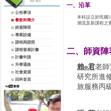
一、沿革
公告事項
本科設立於民國
5
餐飲科簡介
潮流及新課程之
師資陣容
專業設備
課程與證照
二、師資陣
課程發展計畫
計畫申請
升學通路
賴o君
老師
社會資源
研究所進
回科首頁
旅服務丙