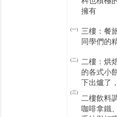
科也積極
擁有
(
一
)
三樓：餐
同學們的
(
二
)
二樓：烘
的各式小
下出爐了
(
三
)
二樓飲料
咖啡拿鐵