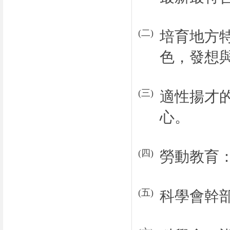
(
二
)
培育地方
色，發想
(
三
)
適性揚才
心。
(
四
)
勞動教育
(
五
)
科學會幹