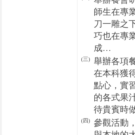
師生在專
刀一雕之
巧也在專
成…
(
三
)
舉辦各項
在本科獲
點心，實
的各式果
待貴賓時
(
四
)
參觀活動
與本地的