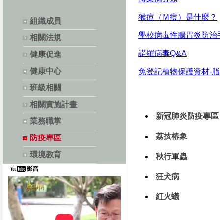
猴痘（Ｍ痘）是什麼？
組織成員
學校病毒性腸胃炎防治
相關法規
諾羅病毒Q&A
健康促進
健康中心
免登記植物保護資材-脂
班級相關
相關實施計畫
新冠肺炎防疫專區
業務職掌
荔技椿象
防疫專區
環境教育
秋行軍蟲
狂犬病
紅火蟻