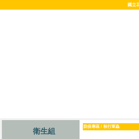
國立
防疫專區
/
秋行軍蟲
衛生組