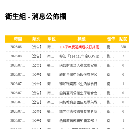
衛生組 - 消息公佈欄
時間
類別
單位
標題
發佈
點閱
2026/06/29
380
【公告】
衛生組
114學年度暑期返校打掃班級輪值表
衛生組
2026/08/06
2
【公告】
衛生組
轉知「114-115年度COVID-19疫苗接種計畫」公費接種對象擴大為「滿6個月以上尚未接種之民眾」措施，延長至115年9月28日止，請查照。
衛生組
2026/07/15
0
【公告】
衛生組
函轉財團法人臺北市安麗希望工場慈善基金會（以下簡稱基金會）2026「小夢想．大志氣」追夢計畫資料1份（如附件），請學校師生踴躍參與，請查照。
衛生組
2026/07/15
0
【公告】
衛生組
轉知台灣中油股份有限公司辦理「台灣中油股份有限公司生態保育公益信託基金」116年度補助計畫徵件活動，鼓勵師生踴躍參加，請查照。
衛生組
2026/07/13
1
【公告】
衛生組
轉知環境部《生活惜食行動課》校園課程試教活動申請簡章，請教師踴躍報名，請查照。
衛生組
2026/07/13
0
【公告】
衛生組
函轉臺灣公衛生學聯合會辦理「2026亞太公衛論壇（Asia-PacificPublic Health Forum）—移工健康治理：從『排除管理』邁向『包容照護』的政策思辨」之高中生全球衛生學習計畫，敬請學生踴躍報名參加，請查照。
衛生組
2026/07/08
0
【公告】
衛生組
函轉教育部國民及學前教育署114-115 學年度校園性教育（含性傳染病防治）計畫家長「全面性教育」專題演講活動實施計畫
衛生組
2026/07/08
0
【公告】
衛生組
請向供應校園餐食業者宣導落實花生、堅果及其相關製品之衛生安全管理，以防治黃麴毒素之污染發生，請查照。
衛生組
2026/07/02
1
【公告】
衛生組
函轉教育部轉知農業部「第2屆國家食農教育傑出貢獻獎活動簡章」1份，請踴躍報名參加，請查照。
衛生組