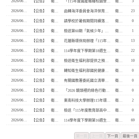
2026/06/29
3
【公告】
衛生組
「115年度國產雜糧校園食農教育教案遴選」活動，因故展延報名期限，惠請校內教師及相關人員踴躍報名參加，請查照。
衛生組
2026/06/26
23
【公告】
衛生組
函轉海洋委員會海洋保育署（以下簡稱海保署）辦理「2026海洋保育創意短影音競賽」，請師生踴躍參加，請查照。
衛生組
2026/06/22
0
【公告】
衛生組
請學校於暑假期間持續落實登革熱等蚊媒傳染病之防疫措施，並加強教職員工生之防疫知能，詳如說明，請查照。
衛生組
2026/06/22
1
【公告】
衛生組
檢送第60期「氣候少年」電子檔，歡迎分享、運用免費環境教育資源，請查照。
衛生組
2026/06/16
13
【公告】
衛生組
花蓮縣環保局辦理「115年度花蓮縣環境教育專案計畫」環境知識競賽花蓮縣縣內初賽活動，有意願報名者請洽衛生組，請查照。
衛生組
2026/06/16
22
【公告】
衛生組
114學年度下學期第18週生活整潔競賽成績表
衛生組
2026/06/15
10
【公告】
衛生組
檢送衛生福利部提供之預防熱傷害衛教宣導素材，請廣為宣導及運用，以提升教職員工生自我保護知能，請查照。
衛生組
2026/06/15
0
【公告】
衛生組
轉知衛生福利部國民健康署115年效期內「青少年健康促進服務友善機構」名單1份，請查照。
衛生組
2026/06/15
0
【公告】
衛生組
有關國教署委託國立清華大學辦理「食農教育百寶箱-教學師資增能工作坊」，請踴躍參加，請查照。
衛生組
2026/06/10
0
【公告】
衛生組
「2026 鏡頭裡的綠色行動」永續短影音競賽，請查照周知。
衛生組
2026/06/08
2
【公告】
衛生組
東南科技大學辦理115年環境教育人員認證24小時研習，請查照
衛生組
2026/06/08
0
【公告】
衛生組
檢送「115年度教育部高中職生AI永續新世代創造營」簡章1份，請踴躍參與，請查照。
衛生組
2026/06/03
69
【公告】
衛生組
114學年度下學期第16週生活整潔競賽成績表
衛生組
第一頁
上一頁
下一頁
最後一頁