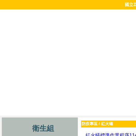
國立
防疫專區
/
紅火蟻
衛生組
紅火蟻標準作業程序114 年