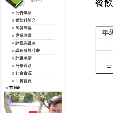
餐
公告事項
餐飲科簡介
師資陣容
年
專業設備
課程與證照
一
課程發展計畫
二
計畫申請
升學通路
三
社會資源
回科首頁