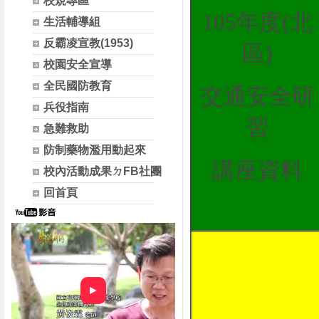
校規專區
105年度(北
生活輔導組
反霸凌宣教(1953)
區)
校園安全宣導
全民國防教育
交通安全研
兵役指南
習
急難救助
防制藥物濫用動起來
講座資料
校內活動成果ㄉFB社團
回首頁
►