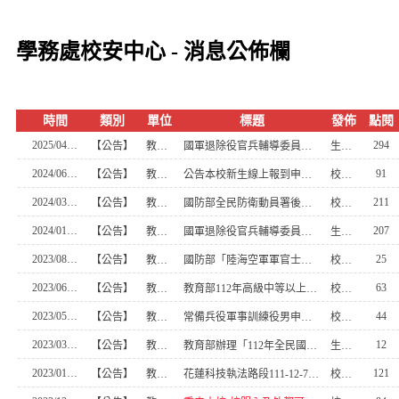
學務處校安中心 - 消息公佈欄
時間
類別
單位
標題
發佈
點閱
2025/04/28
294
【公告】
教官室
國軍退除役官兵輔導委員會「退除役官兵就學就業及職訓權益簡表」，公告週知。
生活輔導組
2024/06/07
91
【公告】
教官室
公告本校新生線上報到申請住宿需知
校安中心
2024/03/08
211
【公告】
教官室
國防部全民防衛動員署後備指揮部「後備動員軍事雜誌半年刊」推廣暨徵稿
校安中心
2024/01/03
207
【公告】
教官室
國軍退除役官兵輔導委員會修正「退除役官兵就學、就業及職訓權益簡表」
生活輔導組
2023/08/31
25
【公告】
教官室
國防部「陸海空軍軍官士官未服滿最少服役年限志願申請退伍賠償辦法」部分條文修正
校安中心
2023/06/12
63
【公告】
教官室
教育部112年高級中等以上學校校安(含學務創新)儲備人員培訓事宜
校安中心
2023/05/04
44
【公告】
教官室
常備兵役軍事訓練役男申請優先入營或延緩入營宣導資料
校安中心
2023/03/24
12
【公告】
教官室
教育部辦理「112年全民國防教育傑出貢獻獎─學校教育類別」評選作業
生活輔導組
2023/01/12
121
【公告】
教官室
花蓮科技執法路段111-12-7公告地點
校安中心