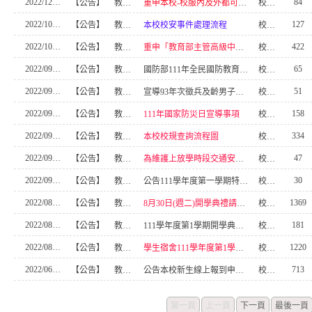
2022/12/18
84
【公告】
教官室
重申本校-校服內及外都可以穿著禦寒衣物之挸定
校安中心
2022/10/06
127
【公告】
教官室
本校校安事件處理流程
校安中心
2022/10/04
422
【公告】
教官室
重申「教育部主管高級中等學校學生在校作息時間 規劃注意事項」(國教署111年9月29日最速件來文)
校安中心
2022/09/23
65
【公告】
教官室
國防部111年全民國防教育「網際網路有獎徵答活動—破百萬、再加碼」活動
校安中心
2022/09/21
51
【公告】
教官室
宣導93年次徵兵及齡男子兵籍調查線上申報作業
校安中心
2022/09/21
158
【公告】
教官室
111年國家防災日宣導事項
校安中心
2022/09/19
334
【公告】
教官室
本校校規查詢流程圖
校安中心
2022/09/15
47
【公告】
教官室
為維護上放學時段交通安全、實施人車分道措施(參考說明及附檔)
校安中心
2022/09/12
30
【公告】
教官室
公告111學年度第一學期特定人員審查暨導師反毒宣導會議，請查照!
校安中心
2022/08/29
1369
【公告】
教官室
8月30日(週二)開學典禮請同學0800時前到校，另外一年級新生學號將實施檢查(樣式如附檔，111學年度一年級新生學號是紅色)
校安中心
2022/08/29
181
【公告】
教官室
111學年度第1學期開學典禮(111年8月30日，週二) 活動中心位置圖
校安中心
2022/08/28
1220
【公告】
教官室
學生宿舍111學年度第1學期住宿應注意事項
校安中心
2022/06/17
713
【公告】
教官室
公告本校新生線上報到申請住宿需知
校安中心
第一頁
上一頁
下一頁
最後一頁