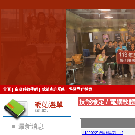
首頁
資處科教學網
成績查詢系統
學習歷程檔案
|
|
|
|
技能檢定
/
電腦軟體
最新消息
118002乙級學科試題.pdf