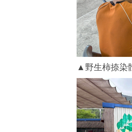
▲野生柿捺染