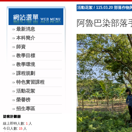
【115年升學榜】國立嘉義
活動花絮
/
115.03.20 部落
【115年升學榜】國立屏東
阿魯巴染部落
【115年升學榜】
最新消息
【115年升學榜】國
本科簡介
師資
【114學年度全國高級中等學校學生農
教學目標
【114學年度全國高級中等學校學生
教學環境
【114學年度全國高級中等學校學生
課程規劃
【114年升學榜】國
特色實習課程
【114年升學榜】國
活動花絮
【114年升學榜】國
榮譽榜
招生專區
【114年升學榜】國立嘉
【114年升學榜】國立宜
線上即時人數:
人
1
今日人數:
人
15
【114年升學榜】國立宜