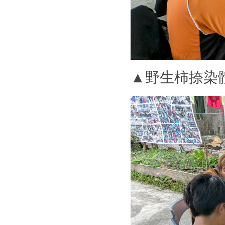
▲野生柿捺染