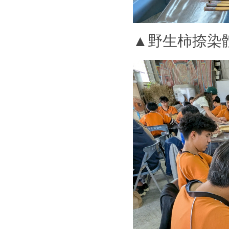
▲野生柿捺染