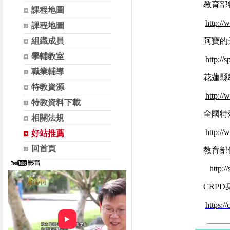
教育部
課程地圖
http://
課程地圖
組織成員
阿寶的
學輔教室
http://
職業輔導
花蓮縣
特教資源
http://
特教資料下載
全國特
相關法規
http://
好站推薦
回首頁
教育部
http:/
CRP
https://
►