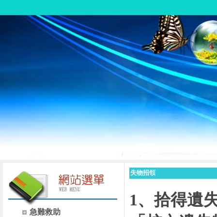
失物招領
1、拾得遺
急難救助