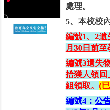
處理。
5、本校校
編號1、2
月30日前
至
編號3
遺失
拾獲人領回
組領取。
(
編號4：
公告