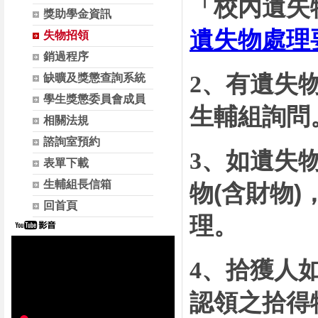
「校內遺失
獎助學金資訊
遺失物處理
失物招領
銷過程序
2、有遺失
缺曠及獎懲查詢系統
學生獎懲委員會成員
生輔組詢問
相關法規
諮詢室預約
如遺失
3、
表單下載
生輔組長信箱
物(含財物
回首頁
理。
4、拾獲人
認領之拾得