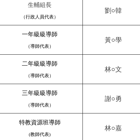
生輔組長
劉
○
韓
（行政人員代表）
一年級級導師
黃
○
學
（導師代表）
二年級級導師
林
○
文
（導師代表）
三年級級導師
謝
○
勇
（導師代表）
特教資源班導師
林
○
嘉
(
教師代表
)