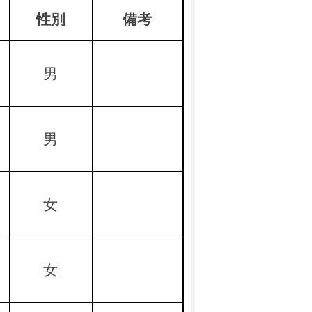
性別
備考
男
男
女
女