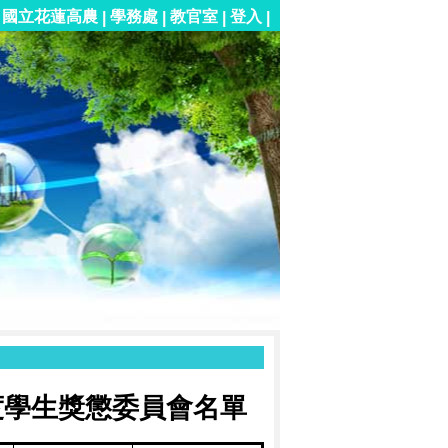
國立花蓮高農
學務處
教官室
登入
|
|
|
|
度學生獎懲委員會名單