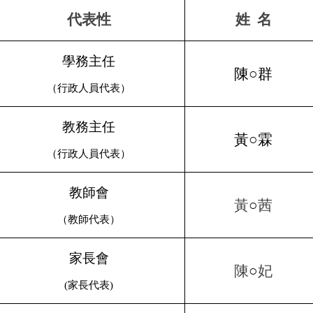
代表性
姓
名
學務主任
陳○群
（行政人員代表）
教務主任
黃○霖
（行政人員代表）
教師會
黃
○
茜
（教師代表）
家長會
陳
○
妃
(
家長代表
)