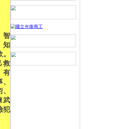
。智
、知
欺。
己救
、有
事、
術、
練武
險犯