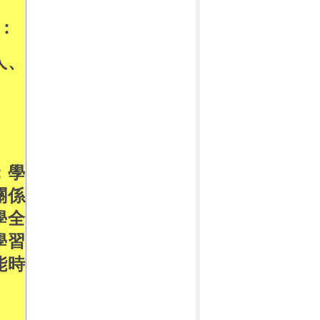
：
人、
；學
關係
學全
學習
能時