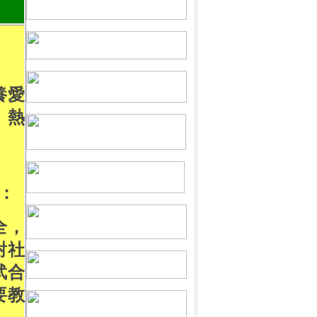
養愛
、熱
：
全，
對社
武合
要教