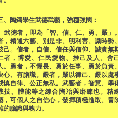
育。
三、陶鑄學生武德武藝，強種強國：
武德者，即為「智、信、仁、勇、嚴」
者，精通六藝、別是非、明利害、識時勢
彼己。信者，自信、信任與信仰、誠實無
仁者，博愛、仁民愛物、推己及人、舍
人。勇者，不懼畏、勇於任事、勇於負責
決心、有膽識。嚴者，嚴以律己、嚴以處
戒慎自律、公正無私。武藝者，智慧、學
戰技、體能等之綜合陶冶與磨鍊也。精
藝，可個人之自信心，發揮積極進取、冒
難的膽識與魄力。