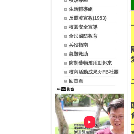
校規專區
生活輔導組
反霸凌宣教(1953)
校園安全宣導
全民國防教育
兵役指南
急難救助
防制藥物濫用動起來
校內活動成果ㄉFB社團
回首頁
►