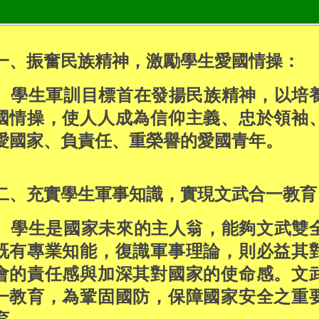
一、振奮民族精神，激勵學生愛國情操：
學生軍訓目標首在發揚民族精神，以培
國情操，使人人成為信仰主義、忠於領袖
愛國家、負責任、重榮譽的愛國青年。
二、充實學生軍事知識，實現文武合一教育
學生是國家未來的主人翁，能夠文武雙
既有專業知能，復識軍事理論，則必益其
會的責任感與加深其對國家的使命感。文
一教育，為鞏固國防，保障國家安全之重