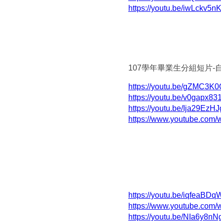
https://youtu.be/iwLckv5n
107學年畢業生
分組短片-
https://youtu.be/gZMC3K
https://youtu.be/v0gapx8
https://youtu.be/Ija29EzH
https://www.youtube.com
https://youtu.be/iqfeaBD
https://www.youtube.com
https://youtu.be/NIa6y8nN