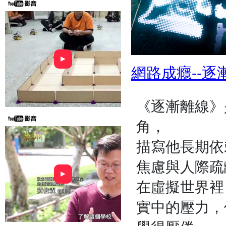
►
網路成癮--逐
《逐漸離線》
角，
描寫他長期依
焦慮與人際疏
►
在虛擬世界裡
實中的壓力，