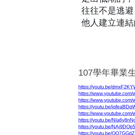
往往不是逃避
他人建立連結
107學年畢業
https://youtu.be/dmxF2K
https://www.youtube.com
https://www.youtube.com/
https://youtu.be/iqfeaBD
https://www.youtube.com
https://youtu.be/NIa6y8nN
https://youtu.be/NAj9DO
https://youtu.be/OQ7GGd