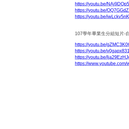
https://youtu.be/NAj9DO
https://youtu.be/OQ7GGd
https://youtu.be/iwLckv5n
107學年畢業生
分組短片-
https://youtu.be/gZMC3K
https://youtu.be/v0gapx8
https://youtu.be/Ija29EzH
https://www.youtube.com