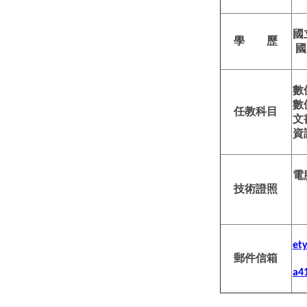
國
學 歷
國
數
數
任教科目
文
資
電
技術證照
et
郵件信箱
a4