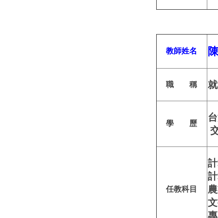
教師姓名
就
職 稱
台
學 歷
交
計
計
農
任教科目
文
專