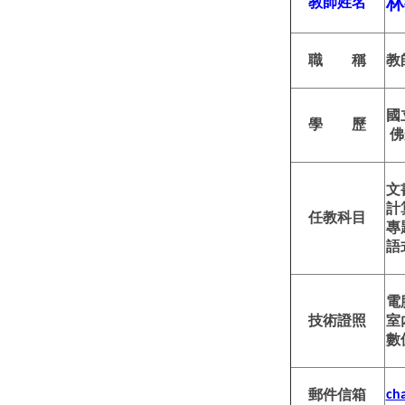
林
教師姓名
職 稱
教
國
學 歷
佛
文
計
任教科目
專
語
電
技術證照
室
數
郵件信箱
ch