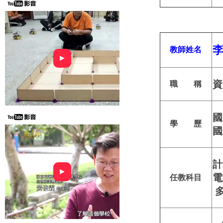
教師姓名
►
資
職 稱
國
學 歷
國
計
►
電
任教科目
多