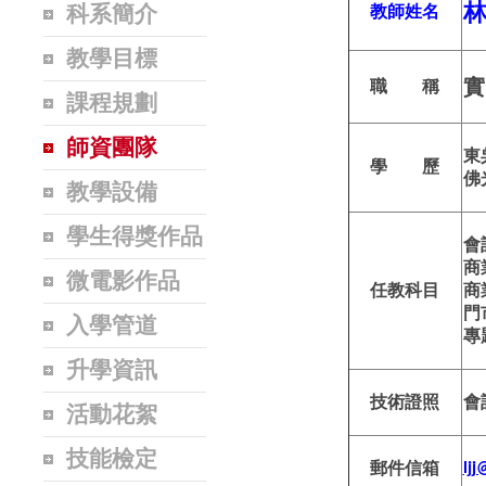
科系簡介
教師姓名
教學目標
實
職 稱
課程規劃
師資團隊
東
學 歷
佛
教學設備
學生得獎作品
會
商
微電影作品
任教科目
商
門
入學管道
專
升學資訊
技術證照
會
活動花絮
技能檢定
郵件信箱
ljj