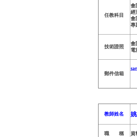
會
經
任教科目
會
專
會
技術證照
電
sa
郵件信箱
姚
教師姓名
職 稱
資