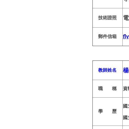
電
技術證照
郵件信箱
fl
楊
教師姓名
職 稱
資
國
學 歷
國