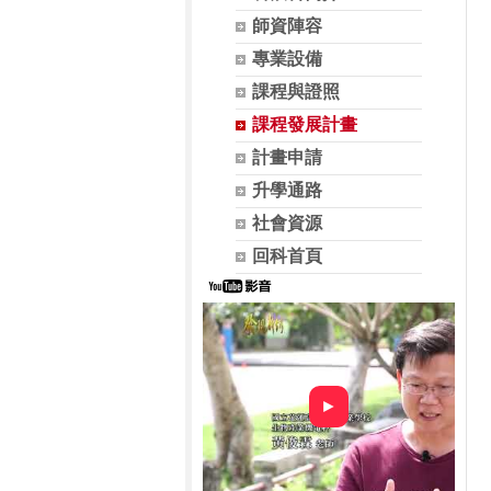
師資陣容
專業設備
課程與證照
課程發展計畫
計畫申請
升學通路
社會資源
回科首頁
►