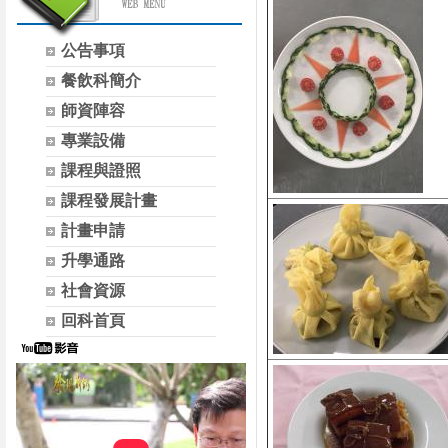
公告事項
餐飲科簡介
師資陣容
專業設備
課程與證照
課程發展計畫
計畫申請
升學通路
社會資源
回科首頁