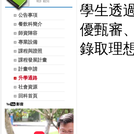
學生透
公告事項
餐飲科簡介
優甄審
師資陣容
專業設備
錄取理
課程與證照
課程發展計畫
計畫申請
升學通路
社會資源
回科首頁