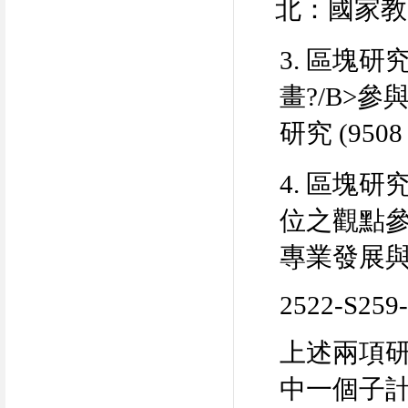
北：國家教
3.
區塊研
畫
?/B>
參
研究
(9508
4.
區塊研
位之觀點
專業發展
2522-S259
上述兩項
中一個子