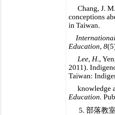
Chang, J. M
conceptions ab
in Taiwan.
Internationa
Education, 8
(5
Lee, H.
, Yen
2011). Indigeno
Taiwan: Indig
knowledge a
Education.
Pub
5.
部落教