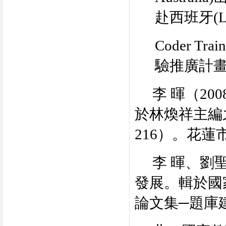
赴西班牙
(L
Coder Trai
驗推廣計
李 暉
（
200
於林煥祥主編
216
）。花蓮
李 暉
、劉
發展。輯於國
論文集
─
題庫