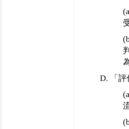
(
(
D.
「評
(
(