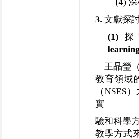
(4)
深
3.
文獻探
(1)
探
learnin
王晶瑩
教育領域
（
NSES
）
實
驗和科學
教學方式