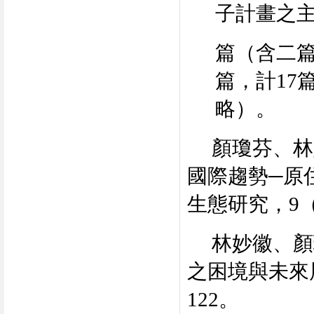
子計畫之
篇（含二
篇，計
17
略）。
顏瓊芬、林
國際趨勢
─
原
生態研究，
9
林妙徽、顏
之困境與未來
122
。