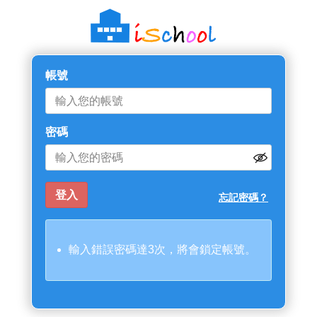
帳號
密碼
忘記密碼？
輸入錯誤密碼達3次，將會鎖定帳號。