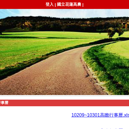
登入
國立花蓮高農
|
|
行事曆
10209~10301高瞻行事曆.xl