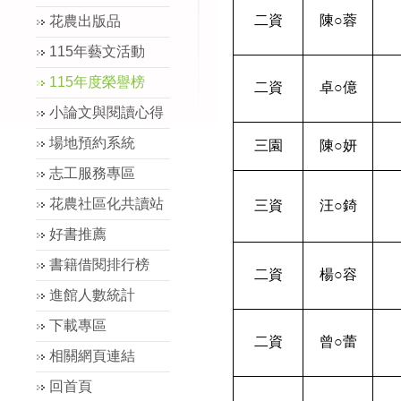
二資
陳
○
蓉
花農出版品
115年藝文活動
115年度榮譽榜
二資
卓
○
億
小論文與閱讀心得
場地預約系統
三園
陳
○
妍
志工服務專區
花農社區化共讀站
三資
汪
○
錡
好書推薦
書籍借閱排行榜
二資
楊
○
容
進館人數統計
下載專區
二資
曾
○
蕾
相關網頁連結
回首頁