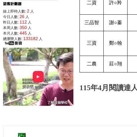
二資
許
○
羚
2
線上即時人數:
人
26
今日人數:
人
112
三品智
謝
○
蓁
昨日人數:
人
350
本周人數:
人
445
本月人數:
人
133182
總瀏覽人數:
人
三資
鄭
○
翰
二農
莊
○
翔
►
115年4
月閱讀達人