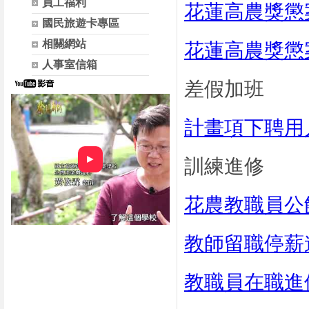
員工福利
花蓮高農獎懲
國民旅遊卡專區
相關網站
花蓮高農獎懲
人事室信箱
差假加班
計畫項下聘用
►
訓練進修
花農教職員公
教師留職停薪
教職員在職進