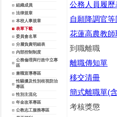
公務人員履歷
組織成員
法律規章
自願降調官等
本校人事規章
表單下載
花蓮高農教師取
委員會名單
分層負責明細表
到職離職
內部控制制度
公務倫理與行政中立專
離職傳知單
區
兼職宣導專區
移交清冊
性騷擾及性別歧視防治
專區
簡式離職單(含
性別主流化
年金改革專區
考核獎懲
公教志工服務專區