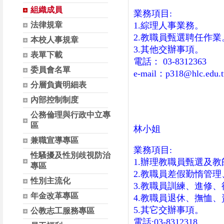
組織成員
業務項目
:
法律規章
1.
綜理人事業務。
2.
教職員甄選聘任作業
本校人事規章
3.
其他交辦事項。
表單下載
電話
： 03-8312363
委員會名單
e-mail：p318@hlc.edu.
分層負責明細表
內部控制制度
公務倫理與行政中立專
區
林小姐
兼職宣導專區
業務項目
:
性騷擾及性別歧視防治
1.
辦理教職員甄選及教
專區
2.
教職員差假勤惰管理
性別主流化
3.
教職員訓練、進修、
年金改革專區
4.
教職員退休、撫恤、
5.
其它交辦事項。
公教志工服務專區
電話
:
03-8312318