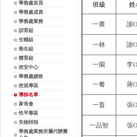
學務處首頁
班級
姓
學務處成員
學務處業務
一農
謝
訓育組
生輔組
一林
謝
衛生組
體育組
一園
李
校安中心
學務處績效
一餐
蔣
校規專區
導師名單
家長會
一畜
張
性平專區
失物招領
一品智
張
學務處業務所屬代辦費