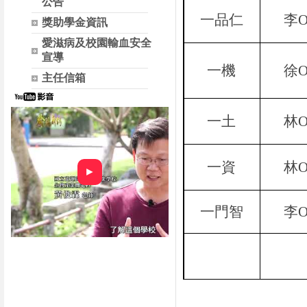
公告
一品仁
李
獎助學金資訊
愛滋病及校園輸血安全
宣導
一機
徐
主任信箱
一土
林
一資
林
►
一門智
李