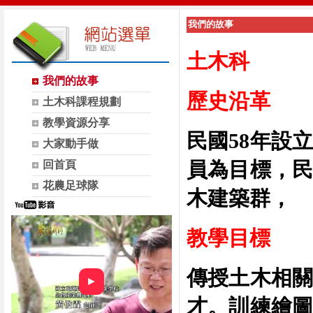
我們的故事
土木科
我們的故事
歷史沿革
土木科課程規劃
教學資源分享
民國
58
年設立
大家動手做
員為目標，
回首頁
花農足球隊
木建築群，
教學目標
傳授土木相關
►
才。訓練繪圖