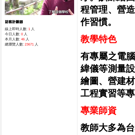
程管理、營造
作習慣。
線上即時人數:
人
1
今日人數:
人
0
教學特色
本月人數:
人
46
總瀏覽人數:
人
23671
有專屬之電腦
緯儀等測量設
繪圖、營建材
工程實習等專
專業師資
教師大多為台