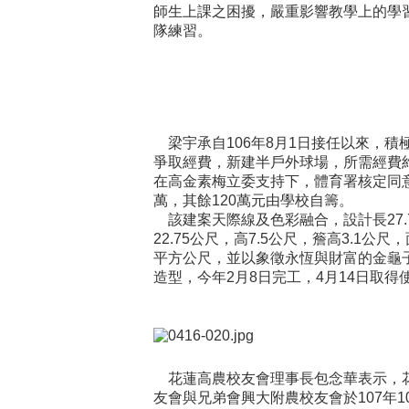
師生上課之困擾，嚴重影響教學上的學
隊練習。
梁宇承自106年8月1日接任以來，積
爭取經費，新建半戶外球場，所需經費約
在高金素梅立委支持下，體育署核定同意
萬，其餘120萬元由學校自籌。
該建案天際線及色彩融合，設計長27.
22.75公尺，高7.5公尺，簷高3.1公尺，面
平方公尺，並以象徵永恆與財富的金龜
造型，今年2月8日完工，4月14日取得
花蓮高農校友會理事長包念華表示，
友會與兄弟會興大附農校友會於107年1