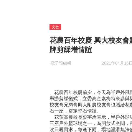
文教
花農百年校慶 興大校友會
牌剪綵增情誼
電子報編輯
2021年04月16
花農百年校慶前夕，今天為半戶外風
舉辦剪綵儀式，立委高金素梅特來參與
校友會兄弟會興大附農校友會也贈給花
石一座，奠定堅石情誼。
花蓮高農校長梁宇承表示，半戶外球
三座戶外籃球場之一，為開放式空間，
吹日曬雨淋，每逢下雨，場地濕滑無法