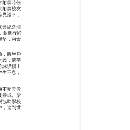
大附農時任
大附農校友
等見證下，
。
友會總會理
，並進行締
彌堅，兩會
論，將半戶
之義，曦字
吟詠讚揚上
生生不息，
練不受天候
能養成。梁
與協助學校
中，達到世