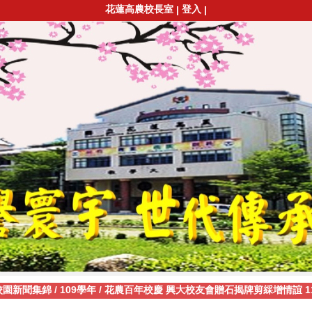
花蓮高農校長室
登入
|
|
校園新聞集錦
/
109學年
/
花農百年校慶 興大校友會贈石揭牌剪綵增情誼 110