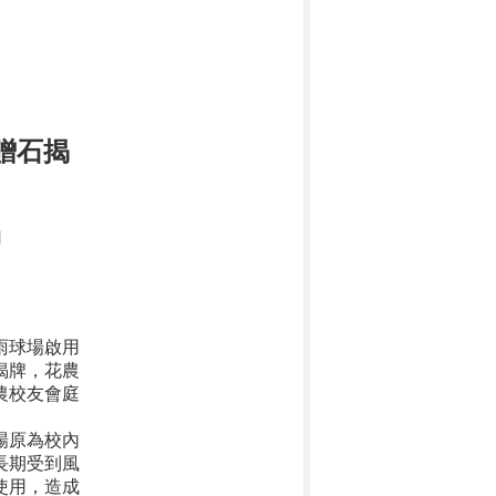
贈石揭
日
雨球場啟用
揭牌，花農
農校友會庭
場原為校內
長期受到風
使用，造成