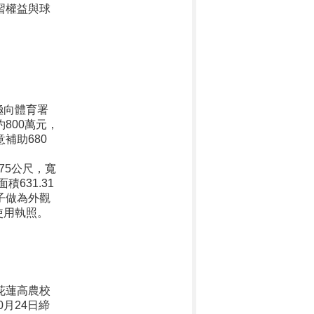
習權益與球
極向體育署
800萬元，
補助680
75公尺，寬
積631.31
子做為外觀
使用執照。
花蓮高農校
0月24日締