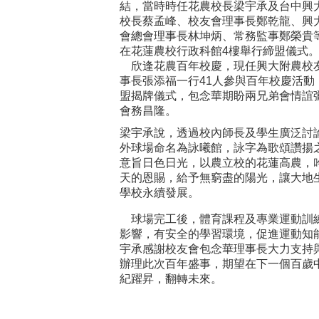
結，當時時任花農校長梁宇承及台中興
校長蔡孟峰、校友會理事長鄭乾龍、興
會總會理事長林坤炳、常務監事鄭榮貴
在花蓮農校行政科館4樓舉行締盟儀式
欣逢花農百年校慶，現任興大附農校
事長張添福一行41人參與百年校慶活動
盟揭牌儀式，包念華期盼兩兄弟會情誼
會務昌隆。
梁宇承說，透過校內師長及學生廣泛討
外球場命名為詠曦館，詠字為歌頌讚揚
意旨日色日光，以農立校的花蓮高農，
天的恩賜，給予無窮盡的陽光，讓大地
學校永續發展。
球場完工後，體育課程及專業運動訓
影響，有安全的學習環境，促進運動知
宇承感謝校友會包念華理事長大力支持
辦理此次百年盛事，期望在下一個百歲
紀躍昇，翻轉未來。