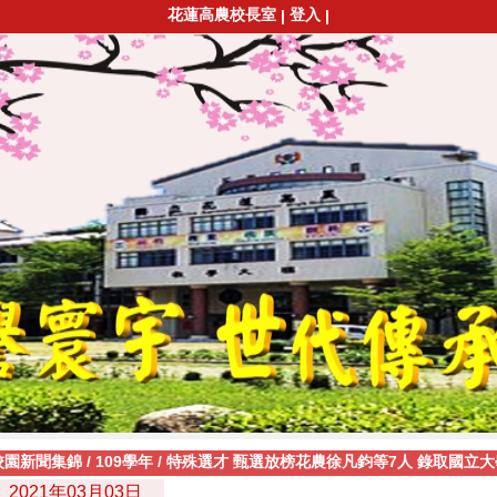
花蓮高農校長室
登入
|
|
校園新聞集錦
/
109學年
/
特殊選才 甄選放榜花農徐凡鈞等7人 錄取國立大學 1
2021年03月03日