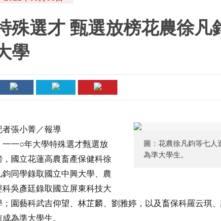
特殊選才 甄選放榜花農徐凡
大學
記者張小菁／報導
圖：花農徐凡鈞等七人
一一○年大學特殊選才甄選放
為準大學生。
榜，國立花蓮高農畜產保健科徐
凡鈞同學錄取國立中興大學、農
經科吳彥廷錄取國立屏東科技大
學；園藝科武吉仰望、林芷麟、劉雅婷，以及畜保科羅云琪、
前成為準大學生。