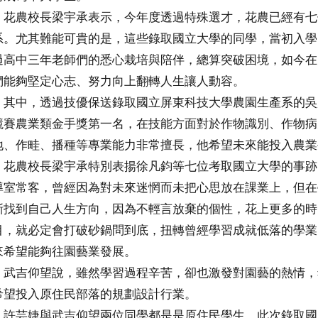
花農校長梁宇承表示，今年度透過特殊選才，花農已經有七
系。尤其難能可貴的是，這些錄取國立大學的同學，當初入學
過高中三年老師們的悉心栽培與陪伴，總算突破困境，如今在
們能夠堅定心志、努力向上翻轉人生讓人動容。
其中，透過技優保送錄取國立屏東科技大學農園生產系的吳
競賽農業類金手獎第一名，在技能方面對於作物識別、作物病
地、作畦、播種等專業能力非常擅長，他希望未來能投入農業
花農校長梁宇承特別表揚徐凡鈞等七位考取國立大學的事跡
導室常客，曾經因為對未來迷惘而未把心思放在課業上，但在
漸找到自己人生方向，因為不輕言放棄的個性，花上更多的時
目，就必定會打破砂鍋問到底，扭轉曾經學習成就低落的學業
來希望能夠往園藝業發展。
武吉仰望說，雖然學習過程辛苦，卻也激發對園藝的熱情，
希望投入原住民部落的規劃設計行業。
許芸婕與武吉仰望兩位同學都是是原住民學生，此次錄取國