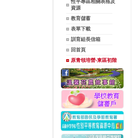
性平專區相關表格及
資源
教育儲蓄
表單下載
訓育組長信箱
回首頁
原青領培營-東區初階