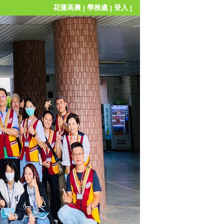
花蓮高農
學務處
登入
|
|
|