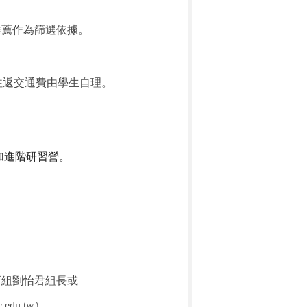
推薦作為篩選依據。
往返交通費由學生自理。
加進階研習營。
育組劉怡君組長或
c.edu.tw
）