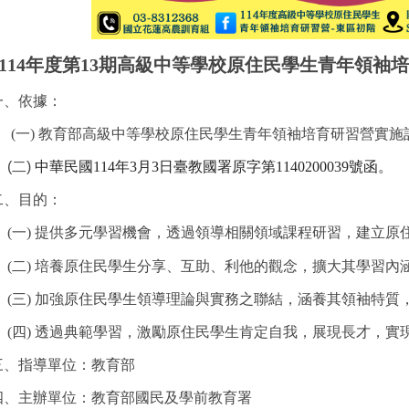
114
年度第13期高級中等學校原住民學生青年領袖
一、
依據：
(一)
教育部高級中等學校原住民學生青年領袖培育研習營實施
(二)
中華民國
114
年
3
月
3
日臺教國署原字第
1140200039號函
。
二、目的：
(一)
提供多元學習機會，透過領導相關領域課程研習，建立原
(二)
培養原住民學生分享、互助、利他的觀念，擴大其學習內
(三)
加強原住民學生領導理論與實務之聯結，涵養其領袖特質
(四
)
透過典範學習，激勵原住民學生肯定自我，展現長才，實
三、
指導單位：教育部
四、
主辦單位：教育部國民及學前教育署