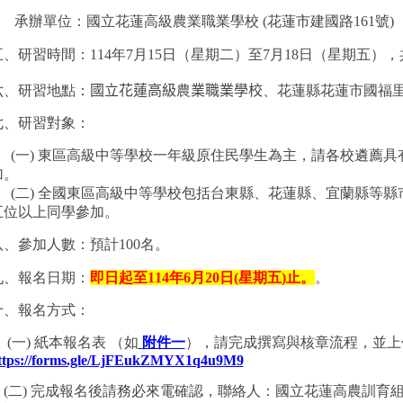
承辦單位：國立花蓮高級農業職業學校
(
花蓮市建國路
161
號
)
五、
研習時間：
114
年
7
月15日（星期二）至
7
月18
日
（星期五），
六、
研習地點：
國立花蓮高級
農
業職業學校
、花蓮縣花蓮市國福
七、
研習對象：
(一)
東區高級中等學校一年級原住民學生為主，請各校遴薦具
加。
(二)
全國東區高級中等學校包括台東縣、花蓮縣、宜蘭縣等縣
五位以上同學參加。
八、參加人數：預計
100
名。
九、
報名日期：
即日起至114年6月20日(星期五)止。
十、報名方式：
(一)
紙本報名表 （如
附件一
），請完成撰寫與核章流程，並上
ttps://forms.gle/LjFEukZMYX1q4u9M9
(二)
完成報名後請務必來電確認，聯絡人：國立花蓮高農訓育