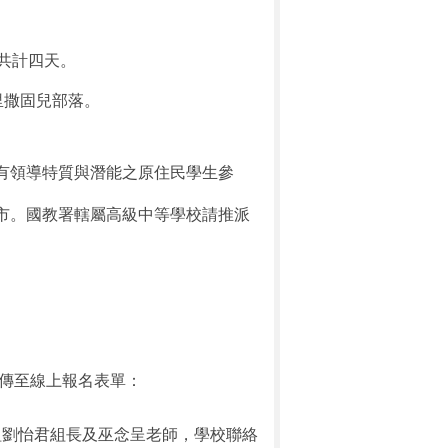
共計四天。
里撒固兒部落。
有領導特質與潛能之原住民學生參
市。國教署轄屬高級中等學校請推派
。
傳至線上報名表單：
組劉怡君組長及巫念呈老師，學校聯絡