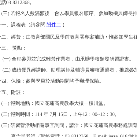
電話
03-8312368
。
(三)
若報名人數滿額後，會以學員報名順序、參加動機與師長
十一、課程表（請參閱
附件二
）
十二、
經費：由教育部國民及學前教育署專案補助
，
惟參加學生
十三、
獎勵：
(一)
全程參與並完成離營作業者，由承辦學校頒發研習證書
。
(二)
成績優異經講師、助理講師及輔導員審核通過者，
推薦參
十四、保險：
參與學員於活動期間均予辦理保險。
十五、附註：
(一)
報到地點：國立花蓮高農教學大樓一樓川堂。
(二)
報到時間：
114
年
7
月 15日，上午
12
：
00~12
：30。
(三)
研習營活動相關事宜詢問，請洽：國立花蓮高農學務處訓
巫念呈老師（聯絡電話：
03-8312368
，
E-mail: jesse1018@hl