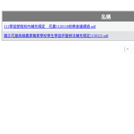
名稱
111學習歷程校內補充規定__花農1120118校務會議通過.pdf
國立花蓮高級農業職業學校學生學習評量辦法補充規定1150121.pdf
|<