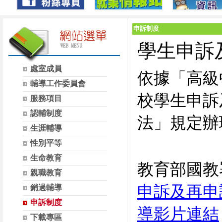
申訴制度
學生申訴
處室成員
依據
「
高級
輔導工作委員會
校學生申訴
服務項目
認輔制度
法
」
規定辦
生涯輔導
性別平等
生命教育
教育部國教
親職教育
申訴及再申
銷過輔導
申訴制度
導影片連結
下載專區