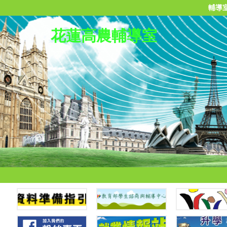
輔導
花蓮高農輔導室