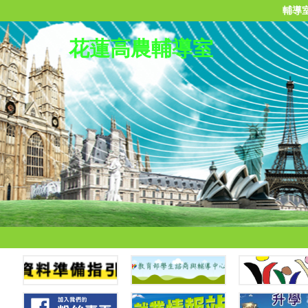
輔導
花蓮高農輔導室