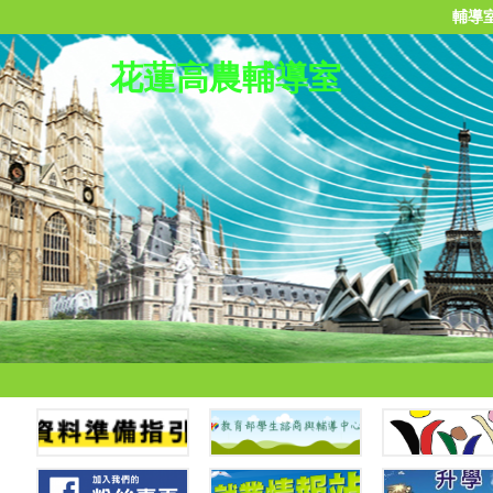
輔導
花蓮高農輔導室