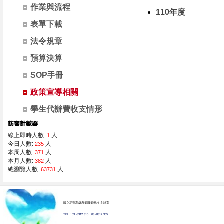
作業與流程
110年度
表單下載
法令規章
預算決算
SOP手冊
政策宣導相關
學生代辦費收支情形
線上即時人數:
人
1
今日人數:
人
235
本周人數:
人
371
本月人數:
人
382
總瀏覽人數:
人
63731
國立花蓮高級農業職業學校 主計室
TEL : 03 -8312 315、03 -8312 365